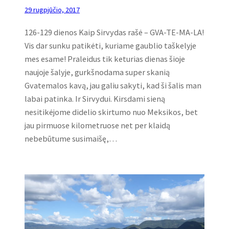
29 rugpjūčio, 2017
126-129 dienos Kaip Sirvydas rašė – GVA-TE-MA-LA!
Vis dar sunku patikėti, kuriame gaublio taškelyje
mes esame! Praleidus tik keturias dienas šioje
naujoje šalyje, gurkšnodama super skanią
Gvatemalos kavą, jau galiu sakyti, kad ši šalis man
labai patinka. Ir Sirvydui. Kirsdami sieną
nesitikėjome didelio skirtumo nuo Meksikos, bet
jau pirmuose kilometruose net per klaidą
nebebūtume susimaišę,…