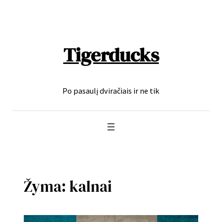
Eiti
prie
turinio
Tigerducks
Po pasaulį dviračiais ir ne tik
Žyma:
kalnai