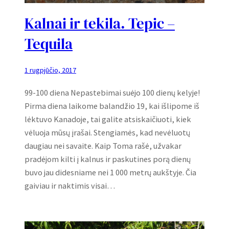
Kalnai ir tekila. Tepic –
Tequila
1 rugpjūčio, 2017
99-100 diena Nepastebimai suėjo 100 dienų kelyje!
Pirma diena laikome balandžio 19, kai išlipome iš
lėktuvo Kanadoje, tai galite atsiskaičiuoti, kiek
vėluoja mūsų įrašai. Stengiamės, kad nevėluotų
daugiau nei savaite. Kaip Toma rašė, užvakar
pradėjom kilti į kalnus ir paskutines porą dienų
buvo jau didesniame nei 1 000 metrų aukštyje. Čia
gaiviau ir naktimis visai…