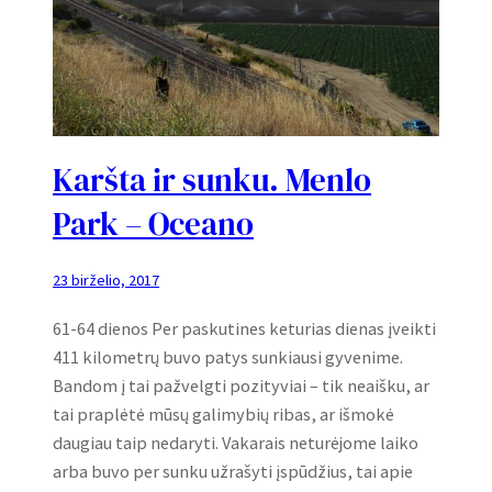
Karšta ir sunku. Menlo
Park – Oceano
23 birželio, 2017
61-64 dienos Per paskutines keturias dienas įveikti
411 kilometrų buvo patys sunkiausi gyvenime.
Bandom į tai pažvelgti pozityviai – tik neaišku, ar
tai praplėtė mūsų galimybių ribas, ar išmokė
daugiau taip nedaryti. Vakarais neturėjome laiko
arba buvo per sunku užrašyti įspūdžius, tai apie