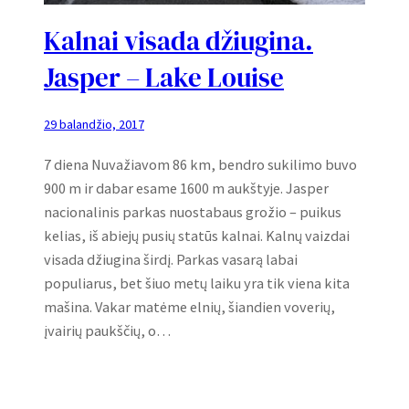
Kalnai visada džiugina.
Jasper – Lake Louise
29 balandžio, 2017
7 diena Nuvažiavom 86 km, bendro sukilimo buvo
900 m ir dabar esame 1600 m aukštyje. Jasper
nacionalinis parkas nuostabaus grožio – puikus
kelias, iš abiejų pusių statūs kalnai. Kalnų vaizdai
visada džiugina širdį. Parkas vasarą labai
populiarus, bet šiuo metų laiku yra tik viena kita
mašina. Vakar matėme elnių, šiandien voverių,
įvairių paukščių, o…