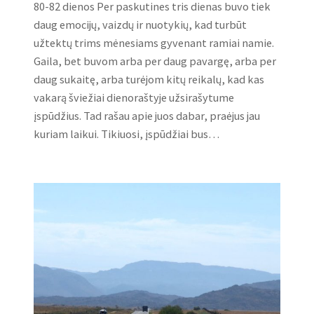
80-82 dienos Per paskutines tris dienas buvo tiek
daug emocijų, vaizdų ir nuotykių, kad turbūt
užtektų trims mėnesiams gyvenant ramiai namie.
Gaila, bet buvom arba per daug pavargę, arba per
daug sukaitę, arba turėjom kitų reikalų, kad kas
vakarą šviežiai dienoraštyje užsirašytume
įspūdžius. Tad rašau apie juos dabar, praėjus jau
kuriam laikui. Tikiuosi, įspūdžiai bus…