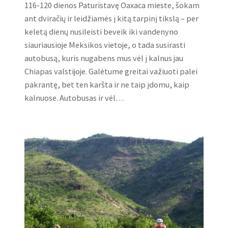
116-120 dienos Paturistavę Oaxaca mieste, šokam
ant dviračių ir leidžiamės į kitą tarpinį tikslą – per
keletą dienų nusileisti beveik iki vandenyno
siauriausioje Meksikos vietoje, o tada susirasti
autobusą, kuris nugabens mus vėl į kalnus jau
Chiapas valstijoje. Galėtume greitai važiuoti palei
pakrantę, bet ten karšta ir ne taip įdomu, kaip
kalnuose. Autobusas ir vėl…