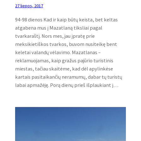
27 liepos, 2017
94-98 dienos Kad ir kaip būtų keista, bet keltas
atgabena mus į Mazatlaną tiksliai pagal
tvarkaraštį. Nors mes, jau įpratę prie
meksikietiškos tvarkos, buvom nusiteikę bent
keletai valandų vėlavimo. Mazatlanas –
reklamuojamas, kaip gražus pajūrio turistinis
miestas, tačiau skaitėme, kad dėl apylinkėse
kartais pasitaikančių neramumų, dabar tų turistų
labai apmažėję. Porą dienų prieš išplaukiant į…