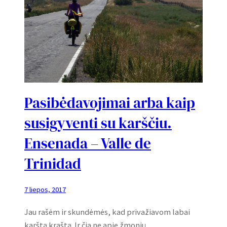
Pasibėdavojimai arba kaip
susigyventi su karščiu.
Ensenada – Valle de
Trinidad
7 liepos, 2017
Jau rašėm ir skundėmės, kad privažiavom labai
karštą kraštą. Ir čia ne apie žmonių