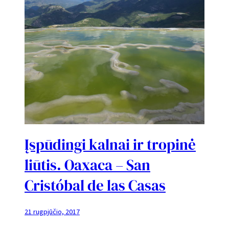
Įspūdingi kalnai ir tropinė
liūtis. Oaxaca – San
Cristóbal de las Casas
21 rugpjūčio, 2017