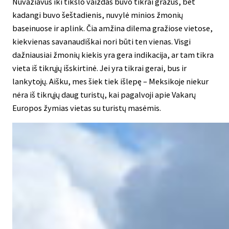
Nuvažiavus iki tikslo vaizdas buvo tikrai gražus, bet
kadangi buvo šeštadienis, nuvylė minios žmonių
baseinuose ir aplink. Čia amžina dilema gražiose vietose,
kiekvienas savanaudiškai nori būti ten vienas. Visgi
dažniausiai žmonių kiekis yra gera indikacija, ar tam tikra
vieta iš tikrųjų išskirtinė. Jei yra tikrai gerai, bus ir
lankytojų. Aišku, mes šiek tiek išlepę – Meksikoje niekur
nėra iš tikrųjų daug turistų, kai pagalvoji apie Vakarų
Europos žymias vietas su turistų masėmis.