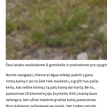
Šiuo lataku nusileidome iš greitkelio ir pralindome pro spygl
Norint nusigauti į Hierve el Agua reikėjo pakilti į gana
rimtą kalną ir po to šiek tiek nusileisti, o grįžti tuo pačiu
keliu, kas reiškė kilimą į tą patį kalną dar kartą. Be to,
paskutiniai 10 kilometrų ėjo žvyrkeliu. Kilti į kalną buvo
nelengva, bet užtat matėme gražias kalnų panoramas.
Nors kalnuose važiuojame jau seniai, bet tądien vaizdai