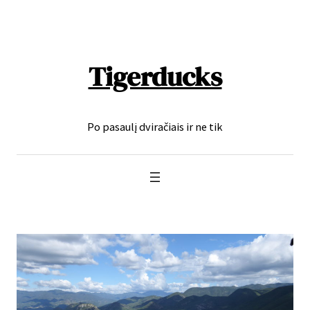
Eiti
prie
turinio
Tigerducks
Po pasaulį dviračiais ir ne tik