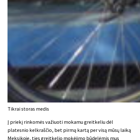
Tikrai storas medis
Į priekį rinkomės važiuoti mokamu greitkeliu dėl
platesnio kelkraščio, bet pirmą kartą per visą mūsų laiką
Meksikoje, ties greitkelio mokėjimo būdelėmis mus