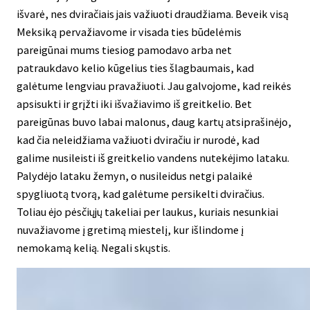
išvarė, nes dviračiais jais važiuoti draudžiama. Beveik visą
Meksiką pervažiavome ir visada ties būdelėmis
pareigūnai mums tiesiog pamodavo arba net
patraukdavo kelio kūgelius ties šlagbaumais, kad
galėtume lengviau pravažiuoti. Jau galvojome, kad reikės
apsisukti ir grįžti iki išvažiavimo iš greitkelio. Bet
pareigūnas buvo labai malonus, daug kartų atsiprašinėjo,
kad čia neleidžiama važiuoti dviračiu ir nurodė, kad
galime nusileisti iš greitkelio vandens nutekėjimo lataku.
Palydėjo lataku žemyn, o nusileidus netgi palaikė
spygliuotą tvorą, kad galėtume persikelti dviračius.
Toliau ėjo pėsčiųjų takeliai per laukus, kuriais nesunkiai
nuvažiavome į gretimą miestelį, kur išlindome į
nemokamą kelią. Negali skųstis.