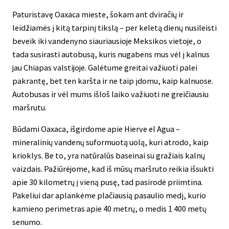
Paturistavę Oaxaca mieste, šokam ant dviračių ir
leidžiamės į kitą tarpinį tikslą – per keletą dienų nusileisti
beveik iki vandenyno siauriausioje Meksikos vietoje, o
tada susirasti autobusą, kuris nugabens mus vėl į kalnus
jau Chiapas valstijoje. Galėtume greitai važiuoti palei
pakrantę, bet ten karšta ir ne taip įdomu, kaip kalnuose.
Autobusas ir vėl mums išloš laiko važiuoti ne greičiausiu
maršrutu.
Būdami Oaxaca, išgirdome apie Hierve el Agua –
mineralinių vandenų suformuotą uolą, kuri atrodo, kaip
krioklys. Be to, yra natūralūs baseinai su gražiais kalnų
vaizdais. Pažiūrėjome, kad iš mūsų maršruto reikia išsukti
apie 30 kilometrų į vieną pusę, tad pasirodė priimtina.
Pakeliui dar aplankėme plačiausią pasaulio medį, kurio
kamieno perimetras apie 40 metrų, o medis 1 400 metų
senumo.