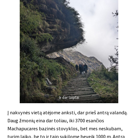
Ir dar laiptai
Į nakvynės vietą atėjome anksti, dar prieš antrą valandą.
Daug žmonių eina dar toliau, iki 3700 esančios
Machapucares bazinės stovyklos, bet mes neskubam,
turim laiko, be to ir taip sukilome beveik 1000 m. Antrą