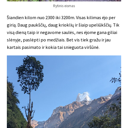
Rytinis eismas
Šiandien kilom nuo 2300 iki 3200m. Visas kilimas ėjo per
girią. Daug paukščių, daug krioklių ir šiaip upeliūkščių. Tik
visą dieną taip ir negavome saulės, nes ėjome gana giliai
slėnyje, paslėpti po medžiais. Bet vis tiek gražu ir jau
kartais pasimato ir kokia tai snieguota viršūnė.