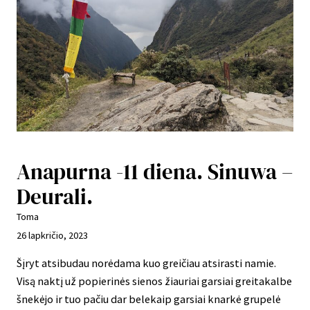
Anapurna -11 diena. Sinuwa –
Deurali.
Toma
26 lapkričio, 2023
Šįryt atsibudau norėdama kuo greičiau atsirasti namie.
Visą naktį už popierinės sienos žiauriai garsiai greitakalbe
šnekėjo ir tuo pačiu dar belekaip garsiai knarkė grupelė