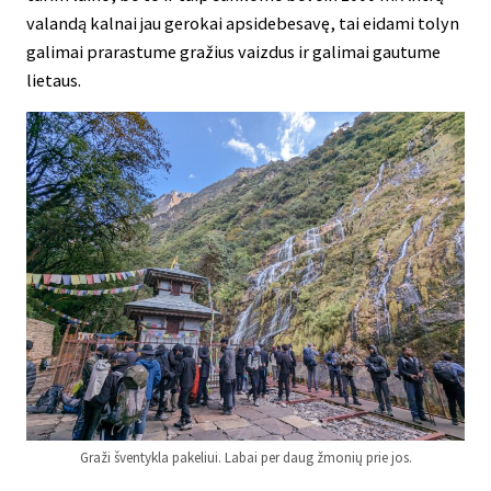
valandą kalnai jau gerokai apsidebesavę, tai eidami tolyn
galimai prarastume gražius vaizdus ir galimai gautume
lietaus.
Graži šventykla pakeliui. Labai per daug žmonių prie jos.