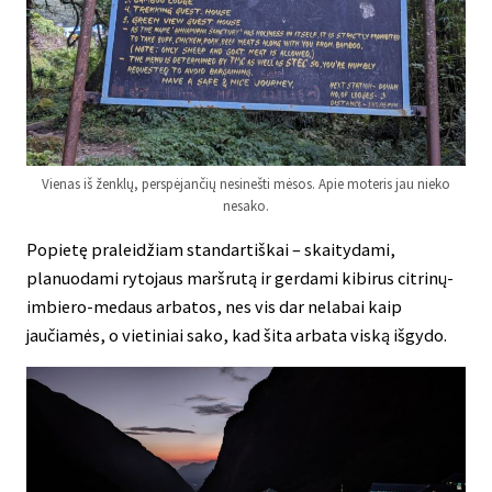
Vienas iš ženklų, perspėjančių nesinešti mėsos. Apie moteris jau nieko
nesako.
Popietę praleidžiam standartiškai – skaitydami,
planuodami rytojaus maršrutą ir gerdami kibirus citrinų-
imbiero-medaus arbatos, nes vis dar nelabai kaip
jaučiamės, o vietiniai sako, kad šita arbata viską išgydo.