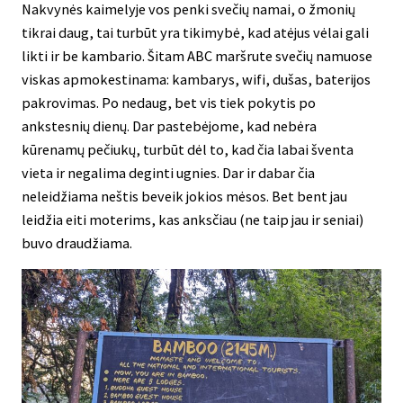
Nakvynės kaimelyje vos penki svečių namai, o žmonių
tikrai daug, tai turbūt yra tikimybė, kad atėjus vėlai gali
likti ir be kambario. Šitam ABC maršrute svečių namuose
viskas apmokestinama: kambarys, wifi, dušas, baterijos
pakrovimas. Po nedaug, bet vis tiek pokytis po
ankstesnių dienų. Dar pastebėjome, kad nebėra
kūrenamų pečiukų, turbūt dėl to, kad čia labai šventa
vieta ir negalima deginti ugnies. Dar ir dabar čia
neleidžiama neštis beveik jokios mėsos. Bet bent jau
leidžia eiti moterims, kas anksčiau (ne taip jau ir seniai)
buvo draudžiama.