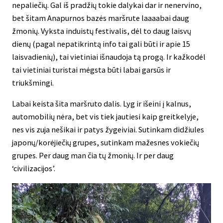
nepaliečių. Gal iš pradžių tokie dalykai dar ir nenervino,
bet šitam Anapurnos bazės maršrute laaaabai daug
žmonių. Vyksta induistų festivalis, dėl to daug laisvų
dienų (pagal nepatikrintą info tai gali būti ir apie 15
laisvadienių), tai vietiniai išnaudoja tą progą. Ir kažkodėl
tai vietiniai turistai mėgsta būti labai garsūs ir
triukšmingi.
Labai keista šita maršruto dalis. Lyg ir išeini į kalnus,
automobilių nėra, bet vis tiek jautiesi kaip greitkelyje,
nes vis zuja nešikai ir patys žygeiviai. Sutinkam didžiules
japonų/korėjiečių grupes, sutinkam mažesnes vokiečių
grupes. Per daug man čia tų žmonių. Ir per daug
‘civilizacijos’.