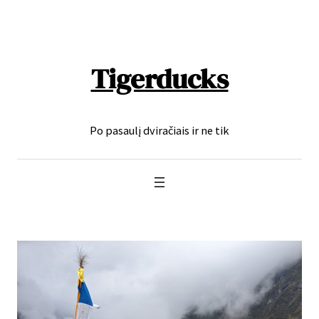
Eiti
prie
turinio
Tigerducks
Po pasaulį dviračiais ir ne tik