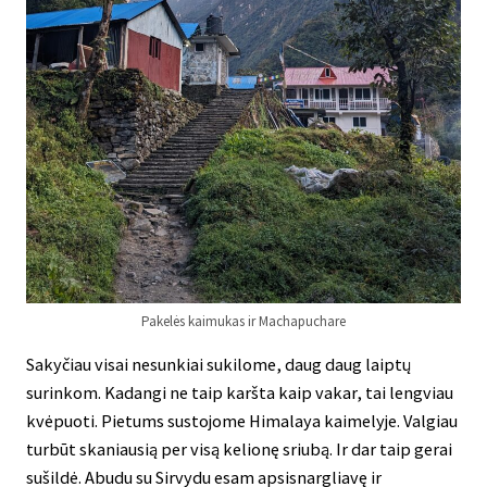
Pakelės kaimukas ir Machapuchare
Sakyčiau visai nesunkiai sukilome, daug daug laiptų
surinkom. Kadangi ne taip karšta kaip vakar, tai lengviau
kvėpuoti. Pietums sustojome Himalaya kaimelyje. Valgiau
turbūt skaniausią per visą kelionę sriubą. Ir dar taip gerai
sušildė. Abudu su Sirvydu esam apsisnargliavę ir