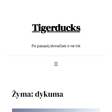
Eiti
prie
turinio
Tigerducks
Po pasaulį dviračiais ir ne tik
Žyma:
dykuma