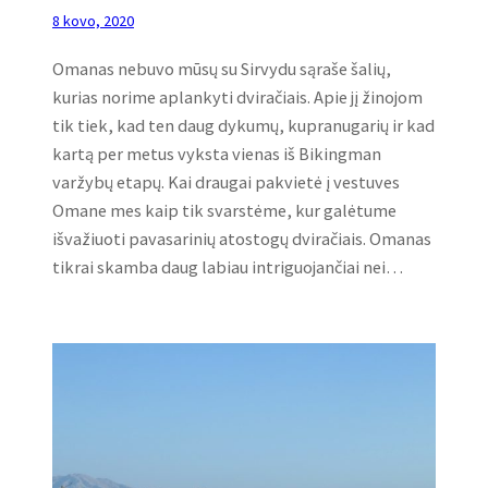
8 kovo, 2020
Omanas nebuvo mūsų su Sirvydu sąraše šalių,
kurias norime aplankyti dviračiais. Apie jį žinojom
tik tiek, kad ten daug dykumų, kupranugarių ir kad
kartą per metus vyksta vienas iš Bikingman
varžybų etapų. Kai draugai pakvietė į vestuves
Omane mes kaip tik svarstėme, kur galėtume
išvažiuoti pavasarinių atostogų dviračiais. Omanas
tikrai skamba daug labiau intriguojančiai nei…