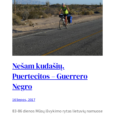
Nešam kudašių.
Puertecitos – Guerrero
Negro
16 liepos, 2017
83-86 dienos Mūsų išvykimo rytas lietuvių namuose