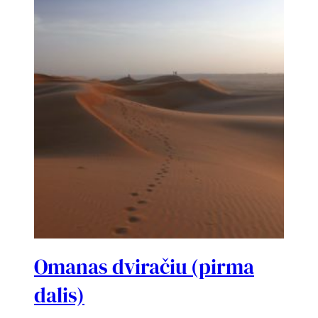
Omanas dviračiu (pirma
dalis)