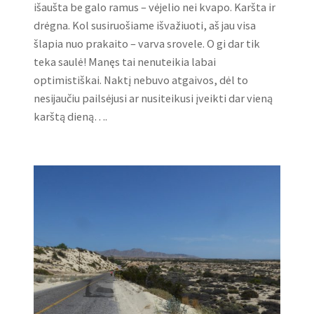
išaušta be galo ramus – vėjelio nei kvapo. Karšta ir
drėgna. Kol susiruošiame išvažiuoti, aš jau visa
šlapia nuo prakaito – varva srovele. O gi dar tik
teka saulė! Manęs tai nenuteikia labai
optimistiškai. Naktį nebuvo atgaivos, dėl to
nesijaučiu pailsėjusi ar nusiteikusi įveikti dar vieną
karštą dieną….