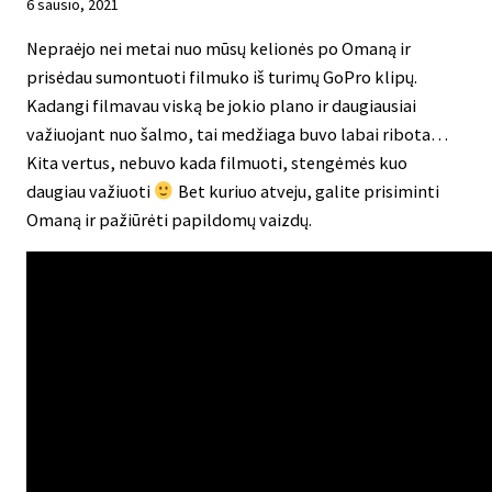
6 sausio, 2021
Nepraėjo nei metai nuo mūsų kelionės po Omaną ir
prisėdau sumontuoti filmuko iš turimų GoPro klipų.
Kadangi filmavau viską be jokio plano ir daugiausiai
važiuojant nuo šalmo, tai medžiaga buvo labai ribota…
Kita vertus, nebuvo kada filmuoti, stengėmės kuo
daugiau važiuoti
Bet kuriuo atveju, galite prisiminti
Omaną ir pažiūrėti papildomų vaizdų.