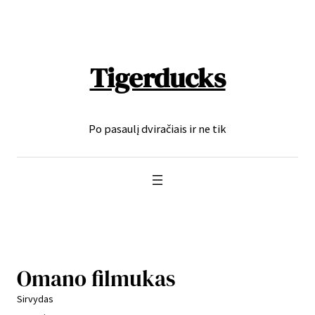
Eiti
prie
turinio
Tigerducks
Po pasaulį dviračiais ir ne tik
Omano filmukas
Sirvydas