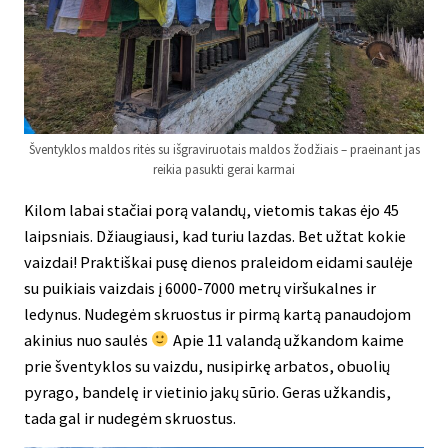
Šventyklos maldos ritės su išgraviruotais maldos žodžiais – praeinant jas
reikia pasukti gerai karmai
Kilom labai stačiai porą valandų, vietomis takas ėjo 45
laipsniais. Džiaugiausi, kad turiu lazdas. Bet užtat kokie
vaizdai! Praktiškai pusę dienos praleidom eidami saulėje
su puikiais vaizdais į 6000-7000 metrų viršukalnes ir
ledynus. Nudegėm skruostus ir pirmą kartą panaudojom
akinius nuo saulės
Apie 11 valandą užkandom kaime
prie šventyklos su vaizdu, nusipirkę arbatos, obuolių
pyrago, bandelę ir vietinio jakų sūrio. Geras užkandis,
tada gal ir nudegėm skruostus.