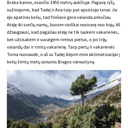
Braka kaimo, esančio 3450 metrų aukštyje. Pagavę ryšį,
sužinojome, kad Tadej ir Ana taip pat apsistojo tenai. Jie
ėjo apatiniu keliu, tad finišavo gera valanda anksčiau.
Atėję iki svečių namų, buvom visiškai nusivarę nuo kojų. Aš
džiaugiausi, kad pagaliau atėję ne tik laukėm vakarienės,
bet užsisakėm ir suvalgėm rimtus pietus, o po trijų
valandų dar ir rimtą vakarienę. Tarp pietų ir vakarienės
Toma nusnaudė, o aš su Tadej išėjom mini aklimatizacijai į
kelių šimtų metų senumo Bragos vienuolyną.