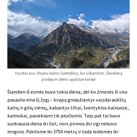
Vaizdas nuo Ghyaru kaimo šventyklos, kur užkandom. Šiandieną
pradėjom slėnio apačioje kairėje
Šiandien iš esmės buvo tokia diena, dėl ko žmonės iš viso
pasaulio eina šį žygį – kvapą gniaužiantys vaizdai aukštų
kalnų ir gilių slėnių, kabantys tiltai, šventyklos kalnuose,
kaimukai, pasiekiami tik pėsčiomis. Taip pat tai buvo
sunkiausia diena iki šiol, nors pirmos dvi irgi nebuvo
lengvos. Pakilome iki 3750 metrų ir tada leidomės iki