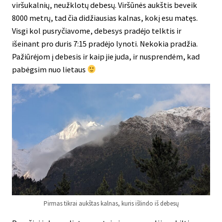
viršukalnių, neužklotų debesų. Viršūnės aukštis beveik
8000 metrų, tad čia didžiausias kalnas, kokį esu matęs.
Visgi kol pusryčiavome, debesys pradėjo telktis ir
išeinant pro duris 7:15 pradėjo lynoti. Nekokia pradžia.
Pažiūrėjom į debesis ir kaip jie juda, ir nusprendėm, kad
pabėgsim nuo lietaus
Pirmas tikrai aukštas kalnas, kuris išlindo iš debesų