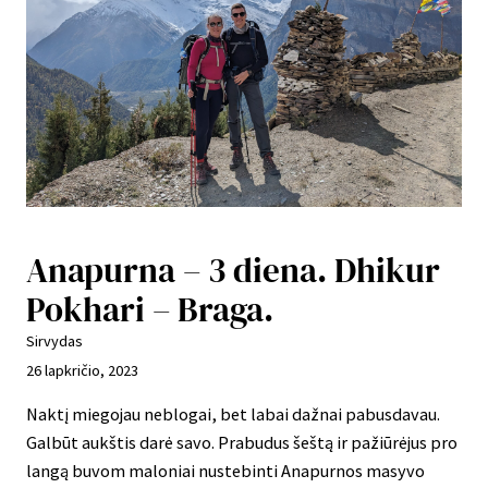
Anapurna – 3 diena. Dhikur
Pokhari – Braga.
Sirvydas
26 lapkričio, 2023
Naktį miegojau neblogai, bet labai dažnai pabusdavau.
Galbūt aukštis darė savo. Prabudus šeštą ir pažiūrėjus pro
langą buvom maloniai nustebinti Anapurnos masyvo