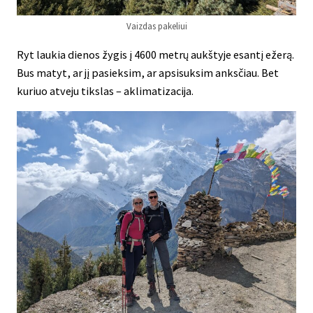
Vaizdas pakeliui
Ryt laukia dienos žygis į 4600 metrų aukštyje esantį ežerą.
Bus matyt, ar jį pasieksim, ar apsisuksim anksčiau. Bet
kuriuo atveju tikslas – aklimatizacija.