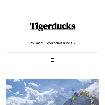
Eiti
prie
turinio
Tigerducks
Po pasaulį dviračiais ir ne tik