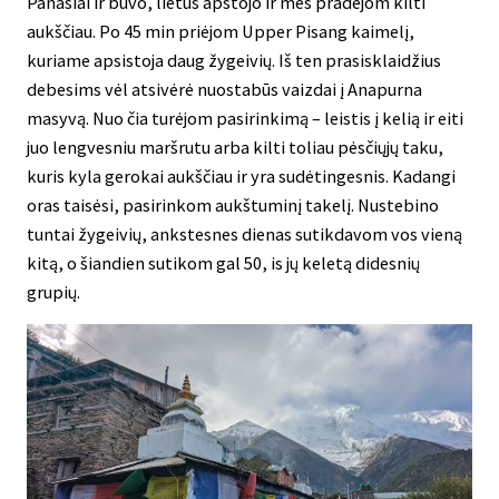
Panašiai ir buvo, lietus apstojo ir mes pradėjom kilti
aukščiau. Po 45 min priėjom Upper Pisang kaimelį,
kuriame apsistoja daug žygeivių. Iš ten prasisklaidžius
debesims vėl atsivėrė nuostabūs vaizdai į Anapurna
masyvą. Nuo čia turėjom pasirinkimą – leistis į kelią ir eiti
juo lengvesniu maršrutu arba kilti toliau pėsčiųjų taku,
kuris kyla gerokai aukščiau ir yra sudėtingesnis. Kadangi
oras taisėsi, pasirinkom aukštuminį takelį. Nustebino
tuntai žygeivių, ankstesnes dienas sutikdavom vos vieną
kitą, o šiandien sutikom gal 50, is jų keletą didesnių
grupių.