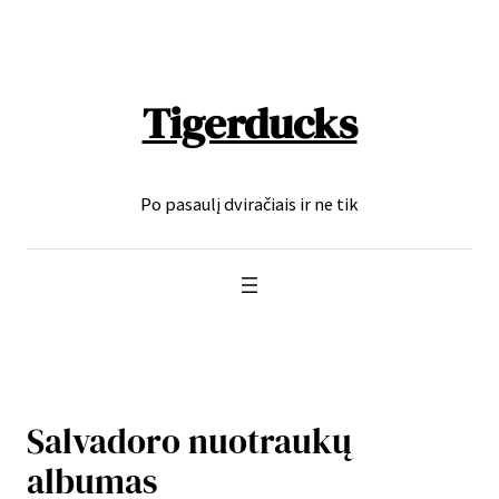
Eiti
prie
turinio
Tigerducks
Po pasaulį dviračiais ir ne tik
Salvadoro nuotraukų
albumas