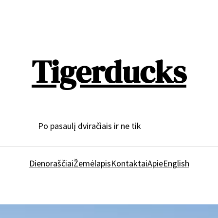
Tigerducks
Po pasaulį dviračiais ir ne tik
Dienoraščiai
Žemėlapis
Kontaktai
Apie
English