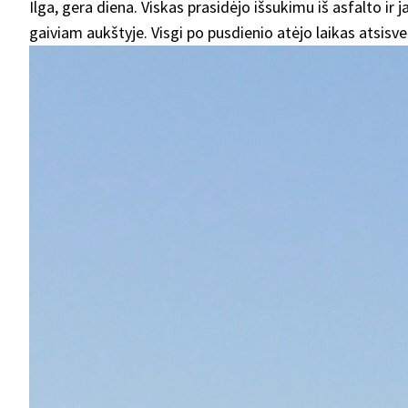
Ilga, gera diena. Viskas prasidėjo išsukimu iš asfalto ir 
gaiviam aukštyje. Visgi po pusdienio atėjo laikas atsisve