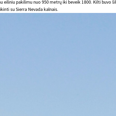
jau eiliniu pakilimu nuo 950 metrų iki beveik 1800. Kilti buvo 
ikinti su Sierra Nevada kalnais.