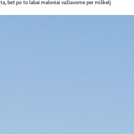
šilta, bet po to labai maloniai važiavome per miškelį