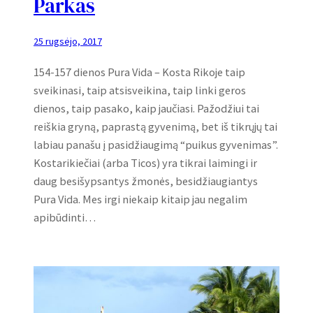
Parkas
25 rugsėjo, 2017
154-157 dienos Pura Vida – Kosta Rikoje taip
sveikinasi, taip atsisveikina, taip linki geros
dienos, taip pasako, kaip jaučiasi. Pažodžiui tai
reiškia gryną, paprastą gyvenimą, bet iš tikrųjų tai
labiau panašu į pasidžiaugimą “puikus gyvenimas”.
Kostarikiečiai (arba Ticos) yra tikrai laimingi ir
daug besišypsantys žmonės, besidžiaugiantys
Pura Vida. Mes irgi niekaip kitaip jau negalim
apibūdinti…