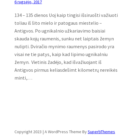
6 rugsėjo, 2017
134 – 135 dienos Uoj kaip tingisi išsiruošti važiuoti
toliau iš šito mielo ir patogaus miestelio –
Antigvos. Po ugnikalnio užkariavimo baisiai
skauda kojų raumenis, sunku net laiptais žemyn
nulipti. Dviračio mynimo raumenys pasirodo yra
visai ne tie patys, kaip kad lipimo ugnikalniu
žemyn. Vietinis žadėjo, kad išvažiuojant iš
Antigvos pirmus keliasdešimt kilometrų nereikės
minti,…
Copyright 2023 | A WordPress Theme By
SuperbThemes