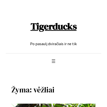
Eiti
prie
turinio
Tigerducks
Po pasaulį dviračiais ir ne tik
Žyma:
vėžliai