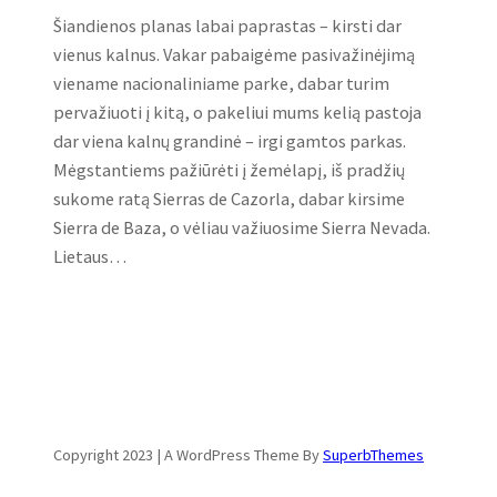
Šiandienos planas labai paprastas – kirsti dar
vienus kalnus. Vakar pabaigėme pasivažinėjimą
viename nacionaliniame parke, dabar turim
pervažiuoti į kitą, o pakeliui mums kelią pastoja
dar viena kalnų grandinė – irgi gamtos parkas.
Mėgstantiems pažiūrėti į žemėlapį, iš pradžių
sukome ratą Sierras de Cazorla, dabar kirsime
Sierra de Baza, o vėliau važiuosime Sierra Nevada.
Lietaus…
Copyright 2023 | A WordPress Theme By
SuperbThemes