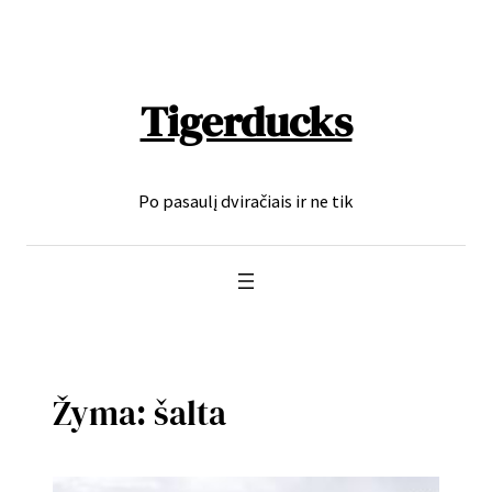
Eiti
prie
turinio
Tigerducks
Po pasaulį dviračiais ir ne tik
Žyma:
šalta