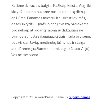
Kelionė dviračiais baigta. Kažkaip keista. Visgi iki
skrydžio namo buvome pasilikę keletą dienų
apžiūrėti Panamos miestui ir susirasti dviračių
dėžes skrydžiui. Įvažiuojant į miestą pralėkėme
pro nekaip atrodantį rajoną su didžiuliais ne
pirmos jaunystės daugiaaukščiais. Tada pro senų,
bet vis dar žavių, medinukų lūšnynus ir staiga
atsidūrėme gražiame senamiestyje (Casco Viejo).
Vos ne ties viena…
Copyright 2023 | A WordPress Theme By
SuperbThemes