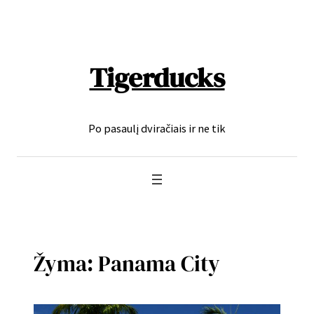
Eiti
prie
turinio
Tigerducks
Po pasaulį dviračiais ir ne tik
Žyma:
Panama City