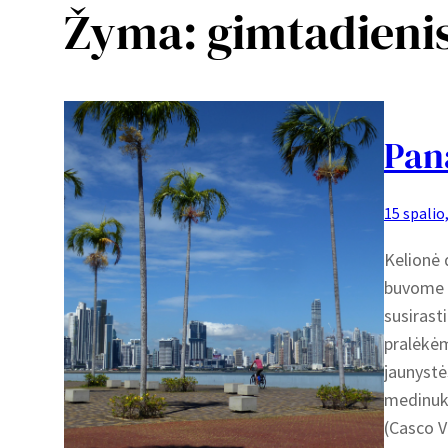
Žyma:
gimtadieni
Pan
15 spalio
Kelionė 
buvome p
susirasti
pralėkėm
jaunystė
medinukų
(Casco V