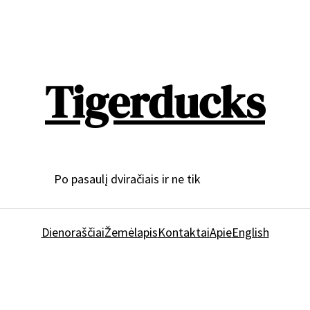
Tigerducks
Po pasaulį dviračiais ir ne tik
Dienoraščiai
Žemėlapis
Kontaktai
Apie
English