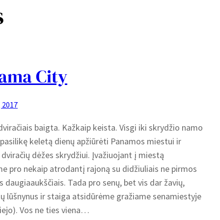
s
ama City
, 2017
dviračiais baigta. Kažkaip keista. Visgi iki skrydžio namo
asilikę keletą dienų apžiūrėti Panamos miestui ir
 dviračių dėžes skrydžiui. Įvažiuojant į miestą
e pro nekaip atrodantį rajoną su didžiuliais ne pirmos
s daugiaaukščiais. Tada pro senų, bet vis dar žavių,
 lūšnynus ir staiga atsidūrėme gražiame senamiestyje
iejo). Vos ne ties viena…