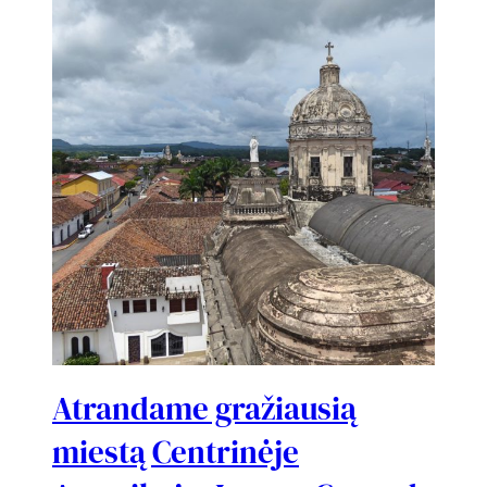
Atrandame gražiausią
miestą Centrinėje