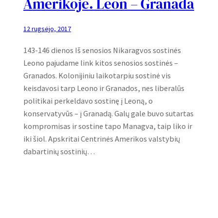
Amerikoje. Leon – Granada
12 rugsėjo, 2017
143-146 dienos Iš senosios Nikaragvos sostinės
Leono pajudame link kitos senosios sostinės –
Granados. Kolonijiniu laikotarpiu sostinė vis
keisdavosi tarp Leono ir Granados, nes liberalūs
politikai perkeldavo sostinę į Leoną, o
konservatyvūs – į Granadą. Galų gale buvo sutartas
kompromisas ir sostine tapo Managva, taip liko ir
iki šiol. Apskritai Centrinės Amerikos valstybių
dabartinių sostinių…