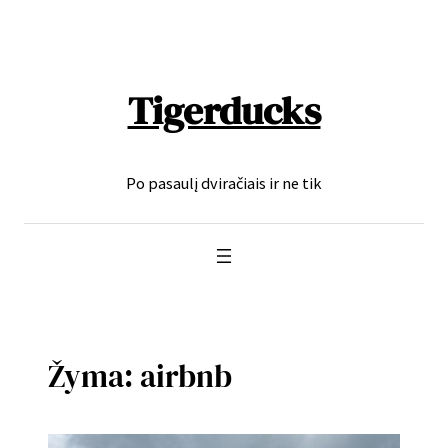
Eiti
prie
turinio
Tigerducks
Po pasaulį dviračiais ir ne tik
Žyma:
airbnb