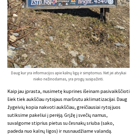
Daug kur yra informacijos apie kalnų ligą ir simptomus. Net jei atvykai
nieko nežinodamas, yra progų susipažinti.
Kaip jau įprasta, nusimetę kuprines išeinam pasivaikščioti
šiek tiek aukščiau rytojaus maršrutu aklimatizacijai. Daug
žygeivių kopia nakvoti aukščiau, greičiausiai rytoj juos
sutiksime pakeliui į perėją. Grįžę į svečių namus,
suvalgome stiprius pietus su česnakų sriuba (sako,
padeda nuo kalnų ligos) ir nusnaudžiame valandą.