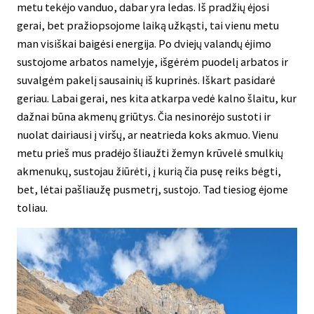
metu tekėjo vanduo, dabar yra ledas. Iš pradžių ėjosi
gerai, bet pražiopsojome laiką užkąsti, tai vienu metu
man visiškai baigėsi energija. Po dviejų valandų ėjimo
sustojome arbatos namelyje, išgėrėm puodelį arbatos ir
suvalgėm pakelį sausainių iš kuprinės. Iškart pasidarė
geriau. Labai gerai, nes kita atkarpa vedė kalno šlaitu, kur
dažnai būna akmenų griūtys. Čia nesinorėjo sustoti ir
nuolat dairiausi į viršų, ar neatrieda koks akmuo. Vienu
metu prieš mus pradėjo šliaužti žemyn krūvelė smulkių
akmenukų, sustojau žiūrėti, į kurią čia pusę reiks bėgti,
bet, lėtai pašliaužę pusmetrį, sustojo. Tad tiesiog ėjome
toliau.