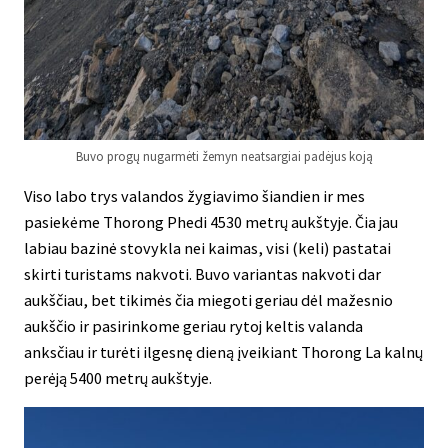
Buvo progų nugarmėti žemyn neatsargiai padėjus koją
Viso labo trys valandos žygiavimo šiandien ir mes
pasiekėme Thorong Phedi 4530 metrų aukštyje. Čia jau
labiau bazinė stovykla nei kaimas, visi (keli) pastatai
skirti turistams nakvoti. Buvo variantas nakvoti dar
aukščiau, bet tikimės čia miegoti geriau dėl mažesnio
aukščio ir pasirinkome geriau rytoj keltis valanda
anksčiau ir turėti ilgesnę dieną įveikiant Thorong La kalnų
perėją 5400 metrų aukštyje.