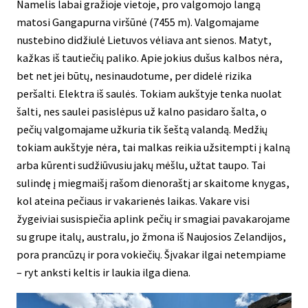
Namelis labai gražioje vietoje, pro valgomojo langą
matosi Gangapurna viršūnė (7455 m). Valgomajame
nustebino didžiulė Lietuvos vėliava ant sienos. Matyt,
kažkas iš tautiečių paliko. Apie jokius dušus kalbos nėra,
bet net jei būtų, nesinaudotume, per didelė rizika
peršalti. Elektra iš saulės. Tokiam aukštyje tenka nuolat
šalti, nes saulei pasislėpus už kalno pasidaro šalta, o
pečių valgomajame užkuria tik šeštą valandą. Medžių
tokiam aukštyje nėra, tai malkas reikia užsitempti į kalną
arba kūrenti sudžiūvusiu jakų mėšlu, užtat taupo. Tai
sulindę į miegmaišį rašom dienoraštį ar skaitome knygas,
kol ateina pečiaus ir vakarienės laikas. Vakare visi
žygeiviai susispiečia aplink pečių ir smagiai pavakarojame
su grupe italų, australu, jo žmona iš Naujosios Zelandijos,
pora prancūzų ir pora vokiečių. Šįvakar ilgai netempiame
– ryt anksti keltis ir laukia ilga diena.