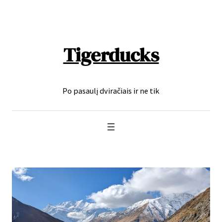
Eiti
prie
turinio
Tigerducks
Po pasaulį dviračiais ir ne tik