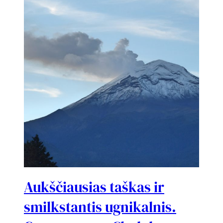
Aukščiausias taškas ir
smilkstantis ugnikalnis.