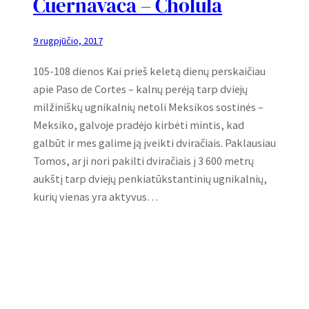
Cuernavaca – Cholula
9 rugpjūčio, 2017
105-108 dienos Kai prieš keletą dienų perskaičiau
apie Paso de Cortes – kalnų perėją tarp dviejų
milžiniškų ugnikalnių netoli Meksikos sostinės –
Meksiko, galvoje pradėjo kirbėti mintis, kad
galbūt ir mes galime ją įveikti dviračiais. Paklausiau
Tomos, ar ji nori pakilti dviračiais į 3 600 metrų
aukštį tarp dviejų penkiatūkstantinių ugnikalnių,
kurių vienas yra aktyvus…