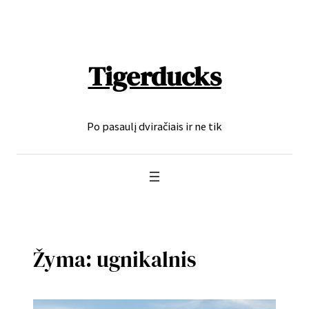
Eiti
prie
turinio
Tigerducks
Po pasaulį dviračiais ir ne tik
Žyma:
ugnikalnis