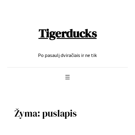
Eiti
prie
turinio
Tigerducks
Po pasaulį dviračiais ir ne tik
Žyma:
puslapis