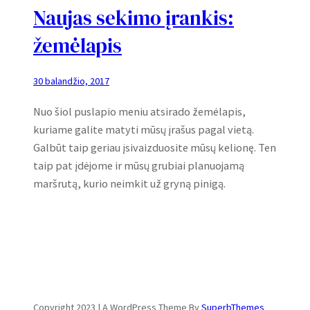
Naujas sekimo įrankis:
žemėlapis
30 balandžio, 2017
Nuo šiol puslapio meniu atsirado žemėlapis,
kuriame galite matyti mūsų įrašus pagal vietą.
Galbūt taip geriau įsivaizduosite mūsų kelionę. Ten
taip pat įdėjome ir mūsų grubiai planuojamą
maršrutą, kurio neimkit už gryną pinigą.
Copyright 2023 | A WordPress Theme By
SuperbThemes